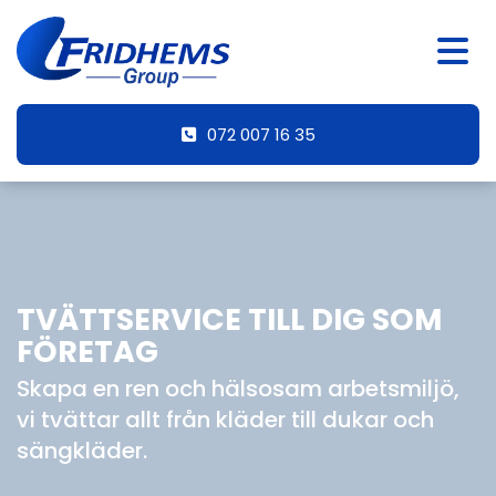
072 007 16 35
TVÄTTSERVICE TILL DIG SOM
FÖRETAG
Skapa en ren och hälsosam arbetsmiljö,
vi tvättar allt från kläder till dukar och
sängkläder.